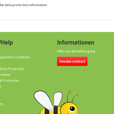
the
data protection information
.
/Help
Informationen
Hilfe zum Bestellvorgang
 payment conditions
Revoke contract
 Data Protection
ocation
l Protection
t
its