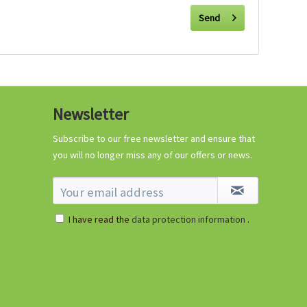
Send
Newsletter
Subscribe to our free newsletter and ensure that
you will no longer miss any of our offers or news.
I have read the
data protection information
.