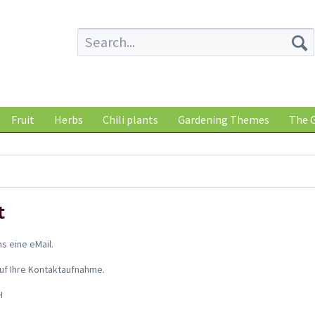
Fruit
Herbs
Chili plants
Gardening Themes
The G
t
s eine eMail.
auf Ihre Kontaktaufnahme.
H