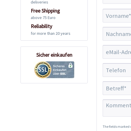
deliveries
Free Shipping
above 75 Euro
Reliability
for more than 20 years
Sicher einkaufen
The fields marked w