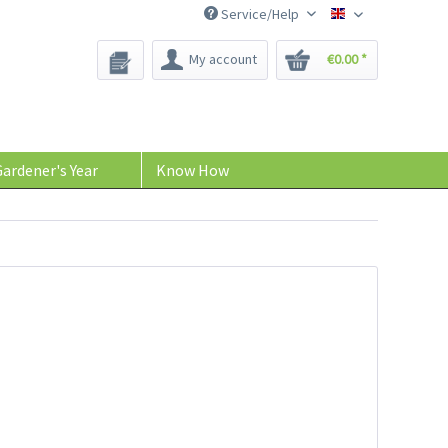
Service/Help
Bee-Seeds
My account
€0.00 *
ardener's Year
Know How