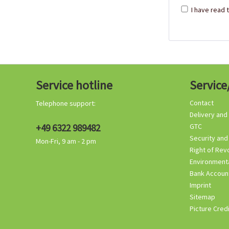
I have read 
Service hotline
Service
Contact
Telephone support:
Delivery and
+49 6322 989482
GTC
Security and
Mon-Fri, 9 am - 2 pm
Right of Rev
Environmenta
Bank Accoun
Imprint
Sitemap
Picture Cred