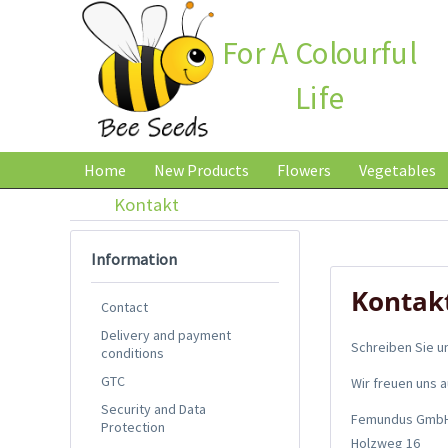
For A Colourful
Life
Home
New Products
Flowers
Vegetables
Kontakt
Information
Kontak
Contact
Delivery and payment
Schreiben Sie un
conditions
GTC
Wir freuen uns 
Security and Data
Femundus Gmb
Protection
Holzweg 16