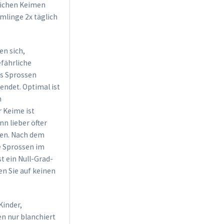
lichen Keimen
mlinge 2x täglich
n sich,
fährliche
as Sprossen
endet. Optimal ist
n
 Keime ist
nn lieber öfter
ren. Nach dem
e Sprossen im
st ein Null-Grad-
n Sie auf keinen
Kinder,
n nur blanchiert