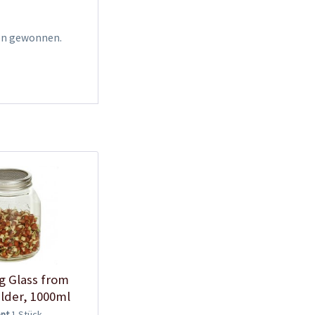
men gewonnen.
g Glass from
lder, 1000ml
ent
1 Stück