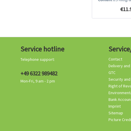
€11.
Service hotline
Service
Contact
Telephone support:
Delivery and
+49 6322 989482
GTC
Security and
Mon-Fri, 9 am - 2 pm
Right of Rev
Environmenta
Bank Accoun
Imprint
Sitemap
Picture Cred