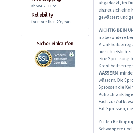
abgedeckt, im Du
above 75 Euro
eignet sich eine
Reliability
gewässert und ge
for more than 20 years
WICHTIG BEIM U
insbesondere be
Sicher einkaufen
Krankheitserrege
ausschließlich ze
eine Sprossung b
Krankheitserreg
WÄSSERN
, mindes
wässern. Die Spr
Sprossen die Kei
Kühlschrank lager
Fach zur Aufbewa
Fall Sprossen, di
Zu den Risikogru
Schwangere und 