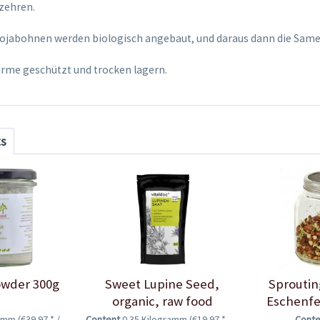
zehren.
Sojabohnen werden biologisch angebaut, und daraus dann die Sa
rme geschützt und trocken lagern.
ts
owder 300g
Sweet Lupine Seed,
Sproutin
organic, raw food
Eschenfe
quality,...
ramm
(€39.97 * / 1 Kilogramm)
Content
0.35 Kilogramm
(€19.97 * / 1 Kilogramm)
Cont