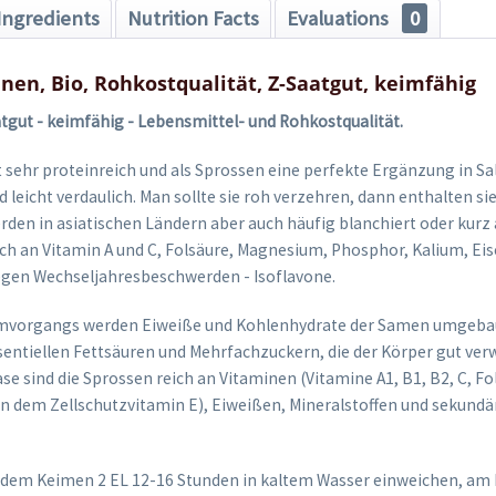
Ingredients
Nutrition Facts
Evaluations
0
nen, Bio, Rohkostqualität, Z-Saatgut, keimfähig
atgut - keimfähig - Lebensmittel- und Rohkostqualität.
 sehr proteinreich und als Sprossen eine perfekte Ergänzung in Sal
d leicht verdaulich. Man sollte sie roh verzehren, dann enthalten si
werden in asiatischen Ländern aber auch häufig blanchiert oder kurz
ich an Vitamin A und C, Folsäure, Magnesium, Phosphor, Kalium, Eis
gen Wechseljahresbeschwerden - Isoflavone.
mvorgangs werden Eiweiße und Kohlenhydrate der Samen umgeba
entiellen Fettsäuren und Mehrfachzuckern, die der Körper gut verw
e sind die Sprossen reich an Vitaminen (Vitamine A1, B1, B2, C, Fo
on dem Zellschutzvitamin E), Eiweißen, Mineralstoffen und sekund
 dem Keimen 2 EL 12-16 Stunden in kaltem Wasser einweichen, am