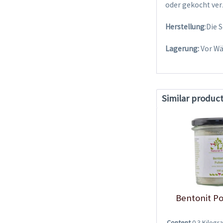
oder gekocht ver
Herstellung
:Die 
Lagerung:
Vor Wä
Similar produc
Bentonit P
Content
0.3 Kilog