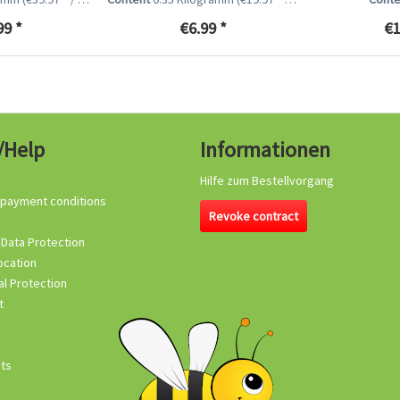
99 *
€6.99 *
€1
/Help
Informationen
Hilfe zum Bestellvorgang
 payment conditions
Revoke contract
 Data Protection
ocation
l Protection
t
its