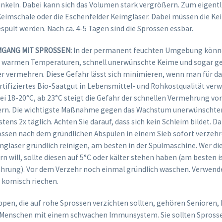
nkeln. Dabei kann sich das Volumen stark vergrößern. Zum eigent
 Keimschale oder die Eschenfelder Keimgläser. Dabei müssen die Kei
spült werden. Nach ca. 4-5 Tagen sind die Sprossen essbar.
MGANG MIT SPROSSEN:
In der permanent feuchten Umgebung könne
i warmen Temperaturen, schnell unerwünschte Keime und sogar ge
r vermehren. Diese Gefahr lässt sich minimieren, wenn man für d
rtifiziertes Bio-Saatgut in Lebensmittel- und Rohkostqualität verw
ei 18-20°C, ab 23°C steigt die Gefahr der schnellen Vermehrung vo
ern. Die wichtigste Maßnahme gegen das Wachstum unerwünschter
tens 2x täglich. Achten Sie darauf, dass sich kein Schleim bildet. Da
ossen nach dem gründlichen Abspülen in einem Sieb sofort verzeh
mgläser gründlich reinigen, am besten in der Spülmaschine. Wer di
n will, sollte diesen auf 5°C oder kälter stehen haben (am besten i
hrung). Vor dem Verzehr noch einmal gründlich waschen. Verwende
e komisch riechen.
ppen, die auf rohe Sprossen verzichten sollten, gehören Senioren, 
Menschen mit einem schwachen Immunsystem. Sie sollten Sprosse