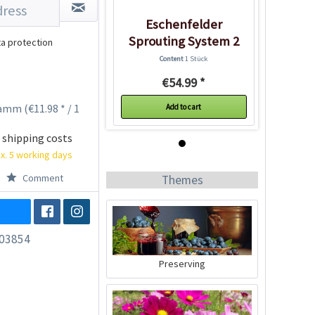
Eschenfelder
Sprouting System 2
a protection
Glasses
Content
1 Stück
€54.99 *
amm (€11.98 * / 1
Add to cart
 shipping costs
x. 5 working days
Comment
Themes
03854
Preserving
Eschenfelder
Sprouting System 2